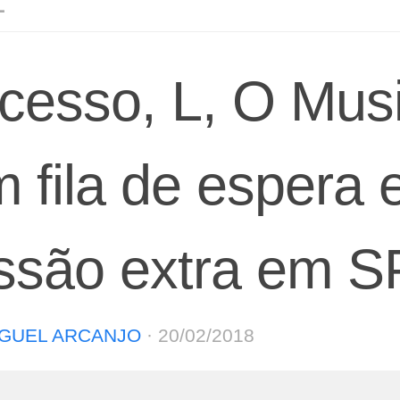
L
cesso, L, O Musi
m fila de espera 
ssão extra em S
GUEL ARCANJO
·
20/02/2018