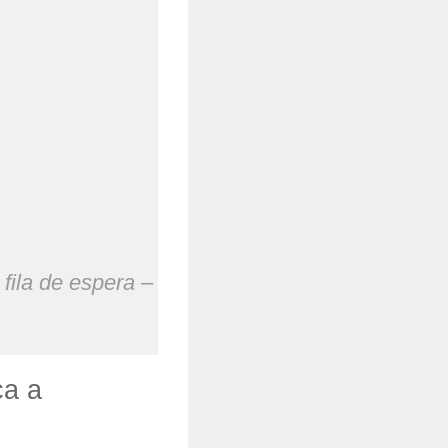
ila de espera –
ca a
.