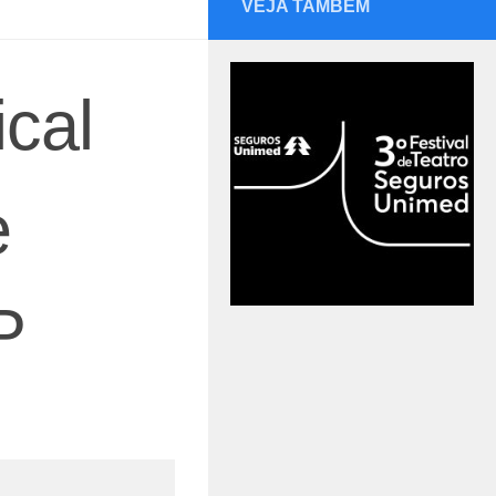
VEJA TAMBÉM
cal
e
P