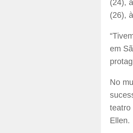
(24), 
(26), 
“Tivem
em São
protag
No mus
sucess
teatro
Ellen.