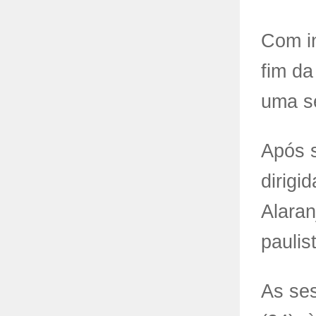
Com i
fim da
uma se
Após s
dirigi
Alaran
paulis
As ses