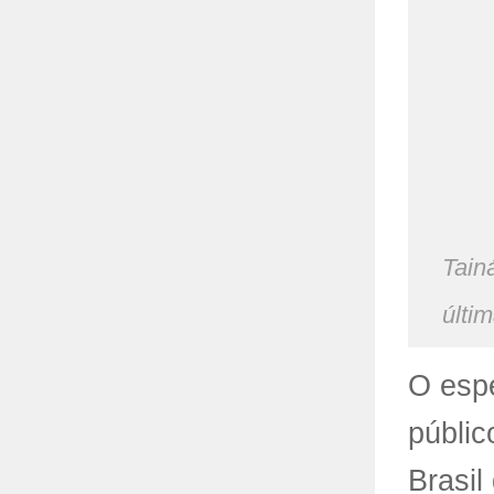
Tain
últi
O espe
públic
Brasil