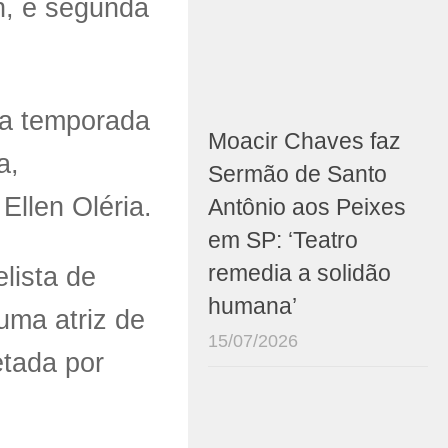
h, e segunda
sa temporada
Moacir Chaves faz
a,
Sermão de Santo
Ellen Oléria.
Antônio aos Peixes
em SP: ‘Teatro
remedia a solidão
lista de
humana’
uma atriz de
15/07/2026
etada por