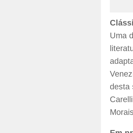
Cláss
Uma da
litera
adapt
Venezi
desta 
Carell
Morais