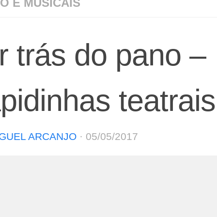
O E MUSICAIS
r trás do pano –
pidinhas teatrais
GUEL ARCANJO
·
05/05/2017