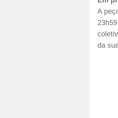
Em pr
A peç
23h59
coleti
da su