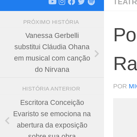
TEATR
PRÓXIMO HISTÓRIA
Po
Vanessa Gerbelli
substitui Cláudia Ohana
Ra
em musical com canção
do Nirvana
POR
MI
HISTÓRIA ANTERIOR
Escritora Conceição
Evaristo se emociona na
abertura da exposição
sobre sua obra