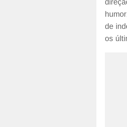
direçã
humor,
de ind
os últ