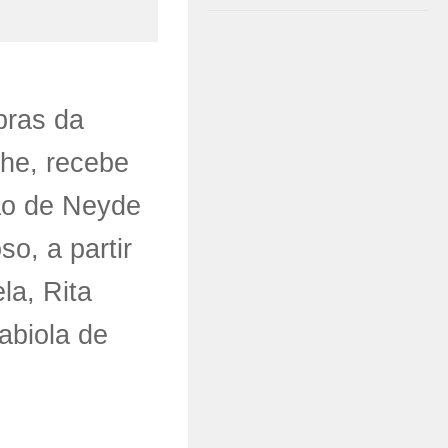
bras da
the, recebe
ão de Neyde
o, a partir
la, Rita
Fabiola de