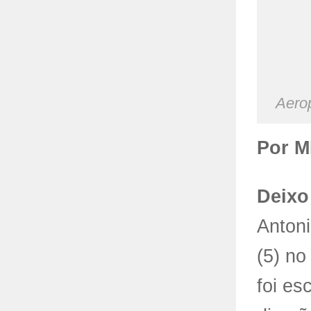
Aerop
Por 
Deixo
Antoni
(5) no
foi es