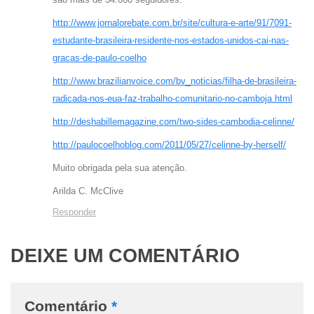
http://www.jornalorebate.com.br/site/cultura-e-arte/91/7091-
estudante-brasileira-residente-nos-estados-unidos-cai-nas-
gracas-de-paulo-coelho
http://www.brazilianvoice.com/bv_noticias/filha-de-brasileira-
radicada-nos-eua-faz-trabalho-comunitario-no-camboja.html
http://deshabillemagazine.com/two-sides-cambodia-celinne/
http://paulocoelhoblog.com/2011/05/27/celinne-by-herself/
Muito obrigada pela sua atenção.
Arilda C. McClive
Responder
DEIXE UM COMENTÁRIO
Comentário
*