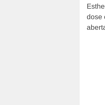
Esth
dose 
abert