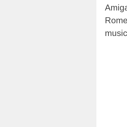
Amiga
Romer
music