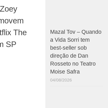
 Zoey
omovem
flix The
Mazal Tov – Quando
a Vida Sorri tem
em SP
best-seller sob
direção de Dan
Rosseto no Teatro
Moise Safra
04/08/2026