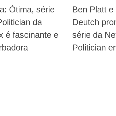
ca: Ótima, série
Ben Platt e
olitician da
Deutch pr
ix é fascinante e
série da Net
rbadora
Politician 