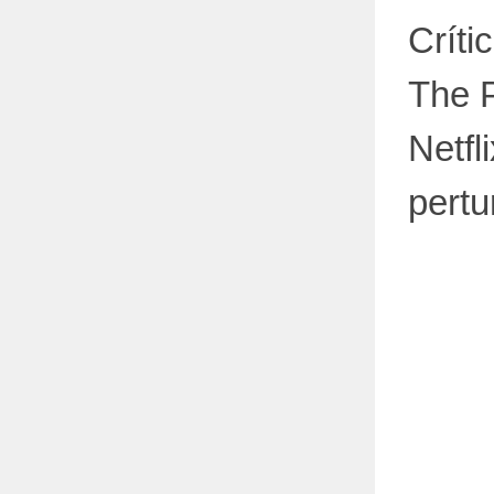
Críti
The P
Netfl
pertu