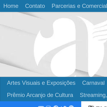
Home
Contato
Parcerias e Comercia
Skip to content
Artes Visuais e Exposições
Carnaval
Prêmio Arcanjo de Cultura
Streaming,