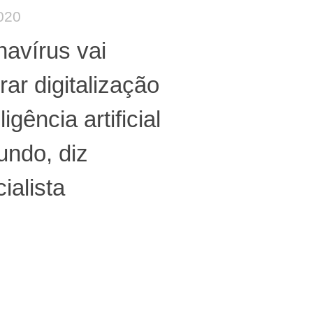
020
avírus vai
rar digitalização
ligência artificial
undo, diz
ialista