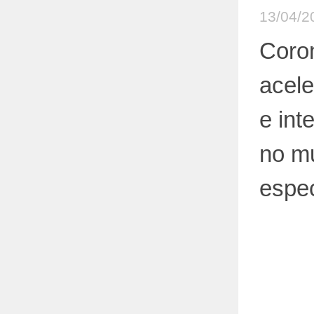
13/04/2
Coron
acele
e inte
no m
espec