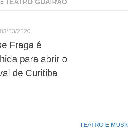
G:
TEATRO GUAIRÃO
03/03/2020
se Fraga é
hida para abrir o
val de Curitiba
TEATRO E MUSI