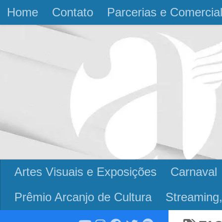
Home
Contato
Parcerias e Comercia
Skip to content
Artes Visuais e Exposições
Carnaval
Prêmio Arcanjo de Cultura
Streaming,