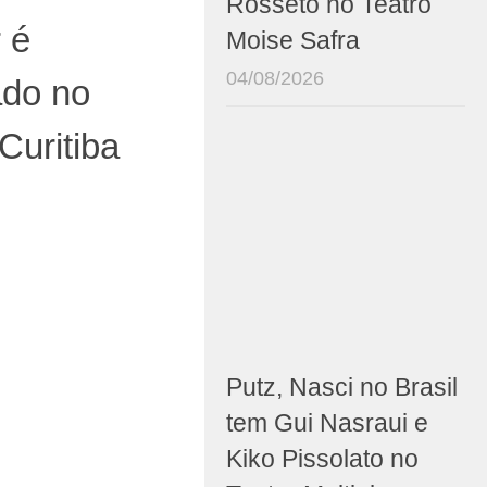
Rosseto no Teatro
 é
Moise Safra
04/08/2026
do no
Curitiba
Putz, Nasci no Brasil
tem Gui Nasraui e
Kiko Pissolato no