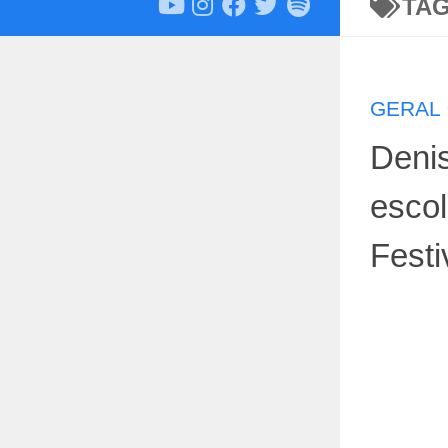
TA
GERAL
Deni
escol
Festi