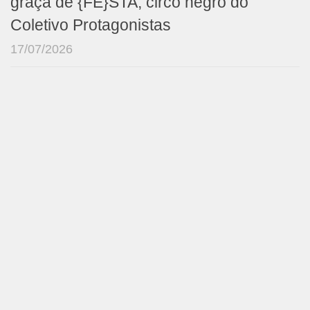
graça de {FÉ}STA, circo negro do
Coletivo Protagonistas
17/07/2026