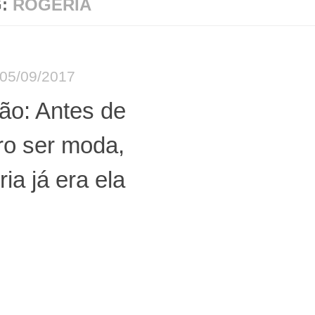
G:
ROGÉRIA
05/09/2017
ão: Antes de
ro ser moda,
ia já era ela