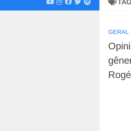
TA
GERAL
Opini
gêne
Rogér