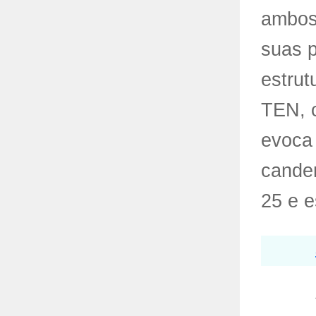
ambos
suas p
estrut
TEN, c
evoca
canden
25 e e