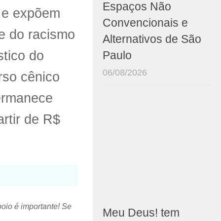
Espaços Não
 e expõem
Convencionais e
te do racismo
Alternativos de São
stico do
Paulo
06/08/2026
rso cênico
permanece
rtir de R$
poio é importante! Se
Meu Deus! tem