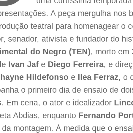
uma curtíssima temporada
presentações. A peça mergulha nos b
odução teatral para homenagear o c
or, senador, ativista e fundador do hi
imental do Negro (TEN)
, morto em
 de
Ivan Jaf
e
Diego Ferreira
, e dire
hayne Hildefonso
e
Ilea Ferraz
, o
nha o primeiro dia de ensaio de dois
. Em cena, o ator e idealizador
Linc
reta Abdias, enquanto
Fernando Por
r da montagem. À medida que o ensa