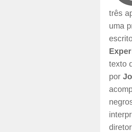
três a
uma pr
escrit
Exper
texto
por
Jo
acompa
negros
interp
direto