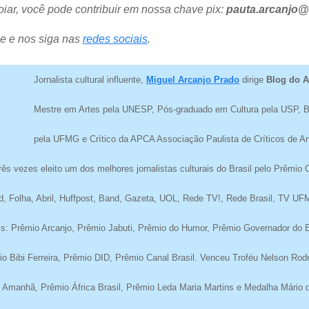
oiar, você pode contribuir em nossa chave pix:
pauta.arcanjo
e e nos siga nas
redes sociais
.
Jornalista cultural influente,
Miguel Arcanjo Prado
dirige
Blog do A
Mestre em Artes pela UNESP, Pós-graduado em Cultura pela USP, 
pela UFMG e Crítico da APCA Associação Paulista de Críticos de Arte
rês vezes eleito um dos melhores jornalistas culturais do Brasil pelo Prêmi
d, Folha, Abril, Huffpost, Band, Gazeta, UOL, Rede TV!, Rede Brasil, TV U
úris: Prêmio Arcanjo, Prêmio Jabuti, Prêmio do Humor, Prêmio Governador do
io Bibi Ferreira, Prêmio DID, Prêmio Canal Brasil. Venceu Troféu Nelson Ro
o Amanhã, Prêmio África Brasil, Prêmio Leda Maria Martins e Medalha Mário