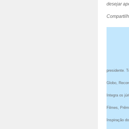
desejar ap
Compartilh
presidente. T
Globo, Recor
Integra os j
Filmes, Prêm
Inspiração d