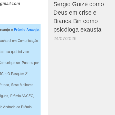
Sergio Guizé como
@gmail.com
Deus em crise e
Bianca Bin como
psicóloga exausta
rcanjo
e
Prêmio Arcanjo
.
24/07/2026
Bacharel em Comunicação
s, da qual foi vice-
o Comunique-se. Passou por
FMG e O Pasquim 21.
 Estado, Sesc Melhores
drigues, Prêmio ANCEC,
 de Andrade do Prêmio