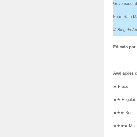
Governador d
Foto: Rafa M
© Blog do Arc
Editado por
Avaliações cr
★ Fraco
★★ Regular
★★★ Bom
★★★★ Muit