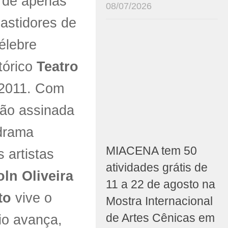
 de apenas
08/07/2026
astidores de
élebre
stórico
Teatro
 2011. Com
ção assinada
 drama
MIACENA tem 50
 artistas
atividades grátis de
oln Oliveira
11 a 22 de agosto na
to
vive o
Mostra Internacional
de Artes Cênicas em
io avança,