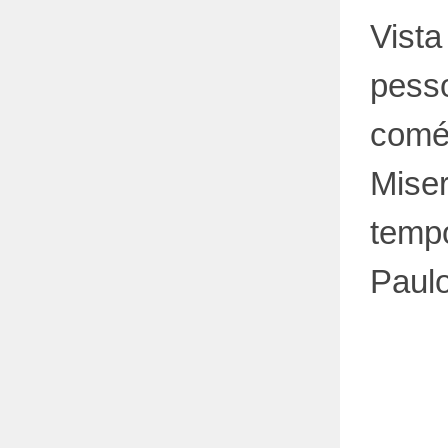
Vista
pess
comé
Miser
temp
Paul