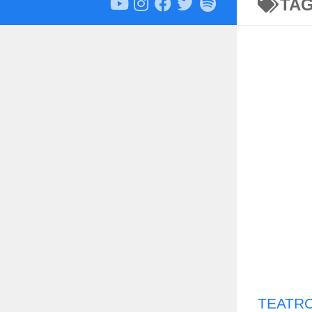
TA
TEATRO