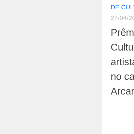
DE CU
27/04/2
Prêm
Cultu
artis
no ca
Arca