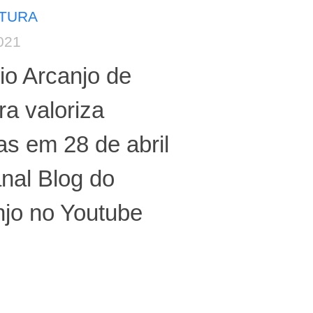
LTURA
021
io Arcanjo de
ra valoriza
tas em 28 de abril
nal Blog do
njo no Youtube