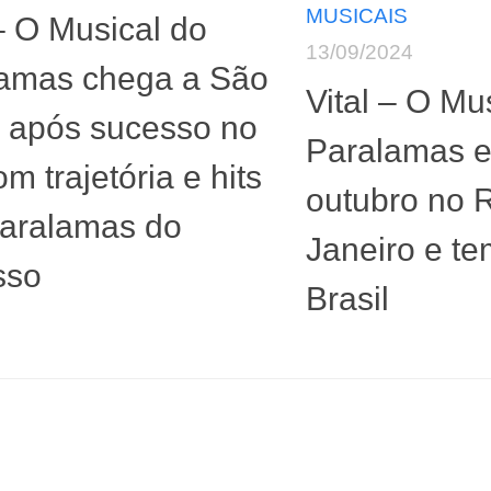
MUSICAIS
 – O Musical do
13/09/2024
amas chega a São
Vital – O Mu
 após sucesso no
Paralamas e
m trajetória e hits
outubro no 
aralamas do
Janeiro e te
sso
Brasil