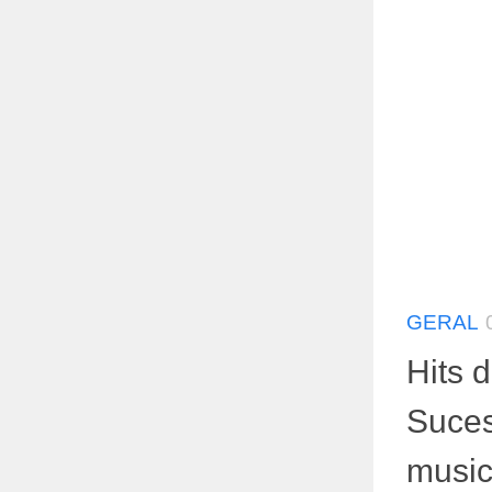
GERAL
Hits 
Suce
musi