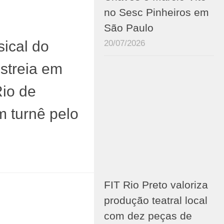
no Sesc Pinheiros em
São Paulo
sical do
20/07/2026
streia em
Rio de
m turnê pelo
FIT Rio Preto valoriza
produção teatral local
com dez peças de