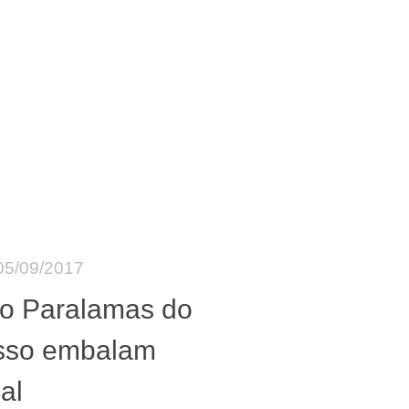
05/09/2017
do Paralamas do
sso embalam
cal