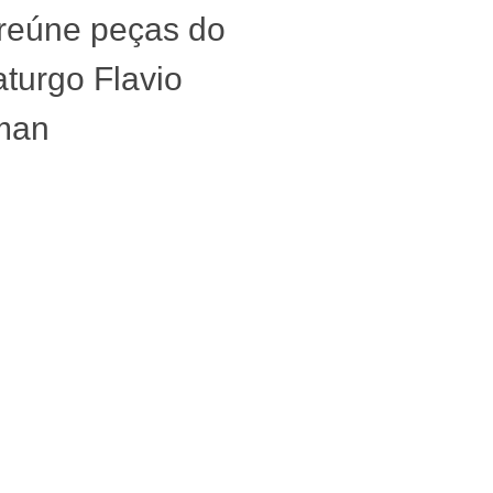
 reúne peças do
turgo Flavio
man