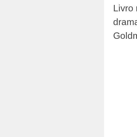
Livro
drama
Gold