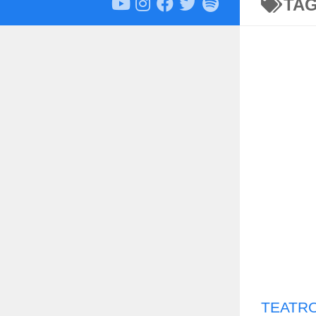
TA
TEATRO