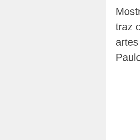
Mostr
traz 
artes
Paul