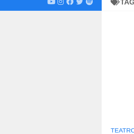
TA
TEATRO