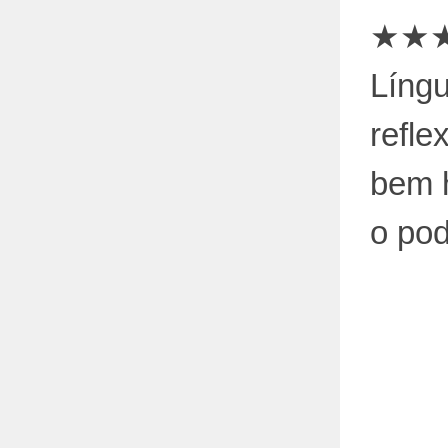
★★★★
Líng
refle
bem 
o pod