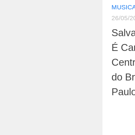
MUSICA
26/05/2
Salva
É Ca
Centr
do Br
Paul