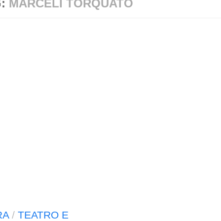
G:
MARCÉLI TORQUATO
RA
/
TEATRO E