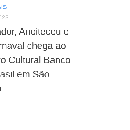
IS
023
dor, Anoiteceu e
rnaval chega ao
o Cultural Banco
asil em São
o