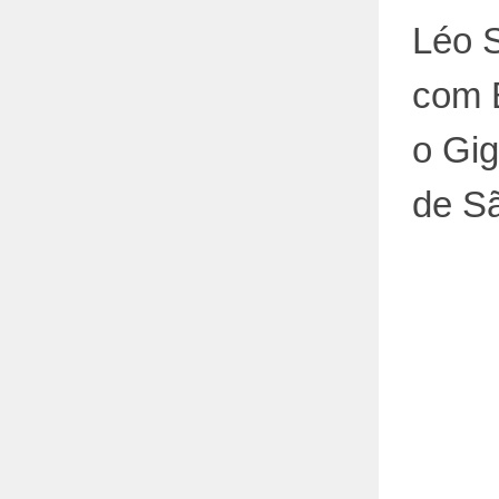
Léo S
com 
o Gig
de S