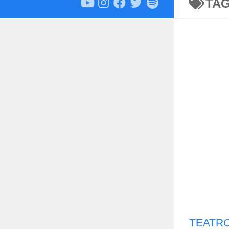
TA
TEATRO