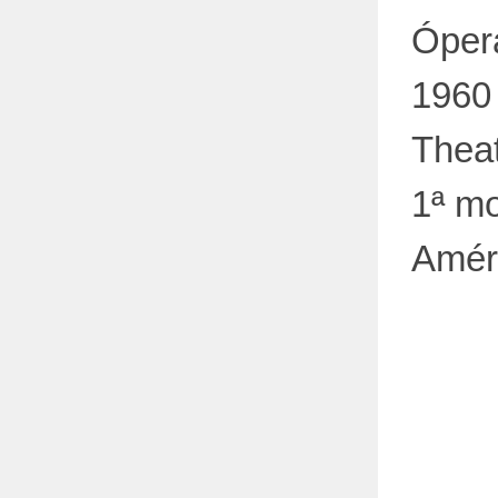
Ópera
1960
Theat
1ª m
Améri