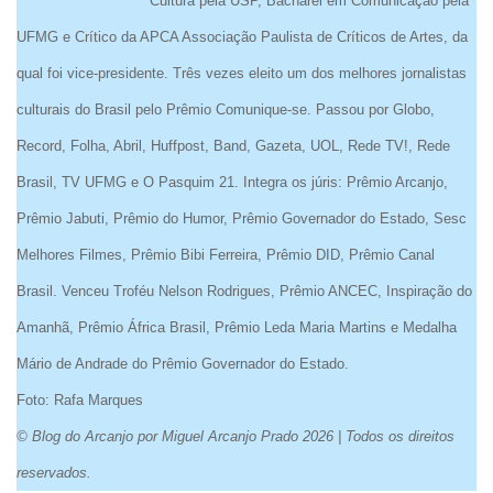
Cultura pela USP, Bacharel em Comunicação pela
UFMG e Crítico da APCA Associação Paulista de Críticos de Artes, da
qual foi vice-presidente. Três vezes eleito um dos melhores jornalistas
culturais do Brasil pelo Prêmio Comunique-se. Passou por Globo,
Record, Folha, Abril, Huffpost, Band, Gazeta, UOL, Rede TV!, Rede
Brasil, TV UFMG e O Pasquim 21. Integra os júris: Prêmio Arcanjo,
Prêmio Jabuti, Prêmio do Humor, Prêmio Governador do Estado, Sesc
Melhores Filmes, Prêmio Bibi Ferreira, Prêmio DID, Prêmio Canal
Brasil. Venceu Troféu Nelson Rodrigues, Prêmio ANCEC, Inspiração do
Amanhã, Prêmio África Brasil, Prêmio Leda Maria Martins e Medalha
Mário de Andrade do Prêmio Governador do Estado.
Foto: Rafa Marques
© Blog do Arcanjo por Miguel Arcanjo Prado 2026 | Todos os direitos
reservados.