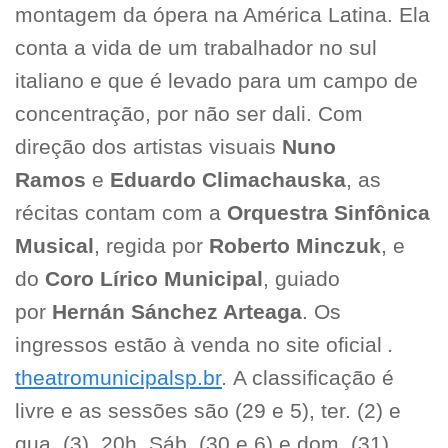
montagem da ópera na América Latina. Ela
conta a vida de um trabalhador no sul
italiano e que é levado para um campo de
concentração, por não ser dali. Com
direção dos artistas visuais
Nuno
Ramos
e
Eduardo Climachauska
, as
récitas contam com a
Orquestra Sinfônica
Musical
, regida por
Roberto Minczuk
, e
do
Coro Lírico Municipal
, guiado
por
Hernán Sánchez Arteaga
. Os
ingressos estão à venda no site oficial
.
theatromunicipalsp.br
.
A classificação é
livre e as sessões são (29 e 5), ter. (2) e
qua. (3), 20h. Sáb. (30 e 6) e dom. (31),