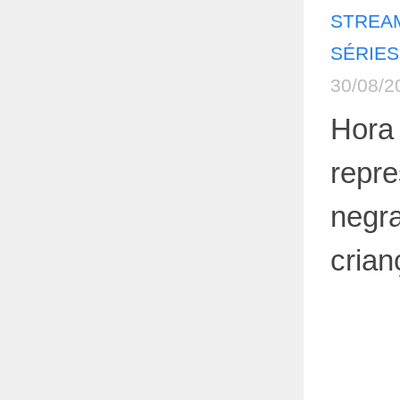
STREAM
SÉRIES
30/08/2
Hora 
repre
negra
crian