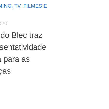
ING, TV, FILMES E
020
do Blec traz
sentatividade
 para as
ças