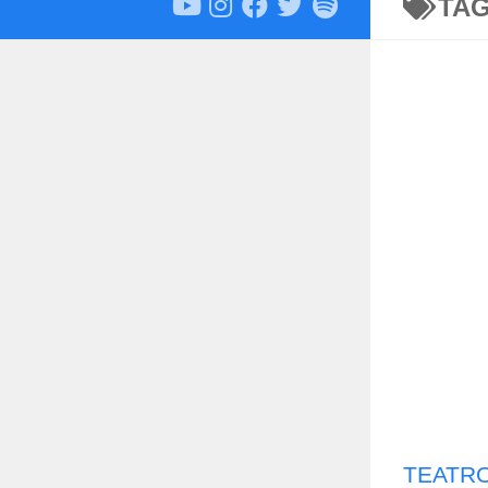
TA
TEATRO