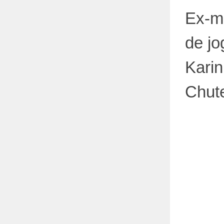
Ex-mu
de jo
Kari
Chute