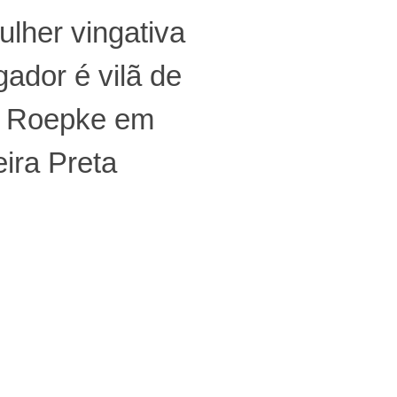
lher vingativa
gador é vilã de
n Roepke em
ira Preta