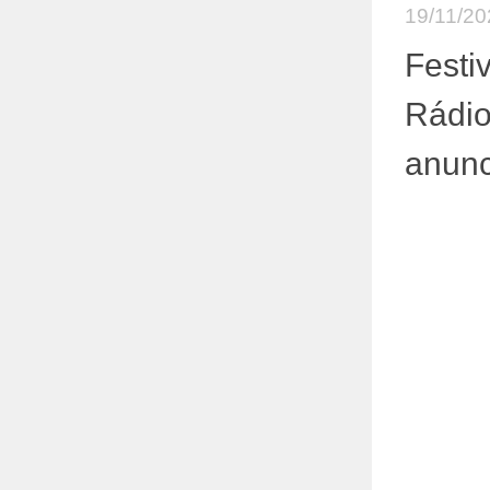
19/11/20
Festi
Rádio
anunc