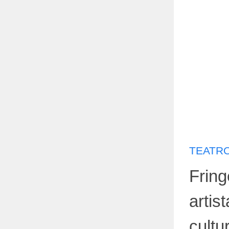
TEATRO
Fring
artis
cultu