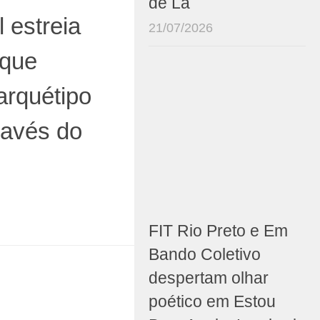
de Lá
l estreia
21/07/2026
 que
arquétipo
ravés do
FIT Rio Preto e Em
Bando Coletivo
despertam olhar
poético em Estou