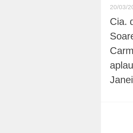
20/03/2
Cia.
Soare
Carm
aplau
Janei