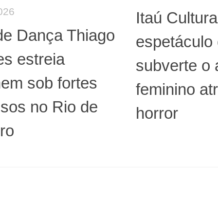
026
Itaú Cultura
 de Dança Thiago
espetáculo
s estreia
subverte o 
em sob fortes
feminino at
sos no Rio de
horror
ro