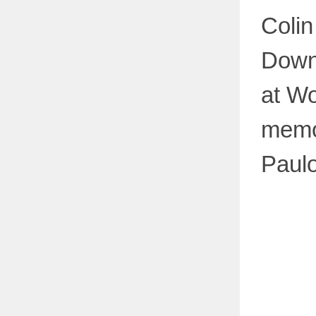
Coli
Down
at W
memo
Paul