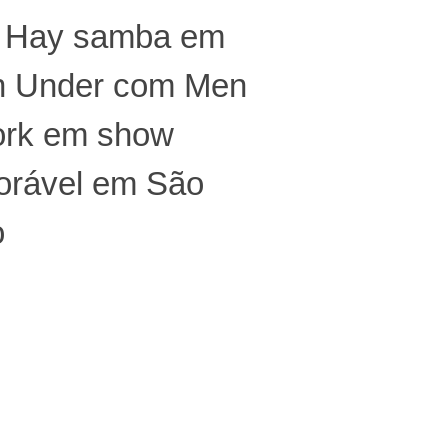
n Hay samba em
 Under com Men
ork em show
rável em São
o