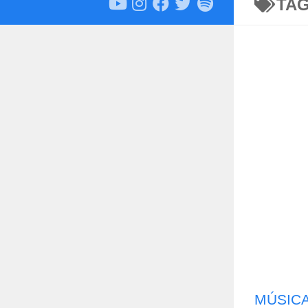
TA
MÚSIC