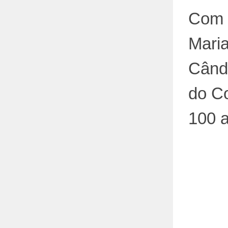
Com 
Mari
Când
do C
100 