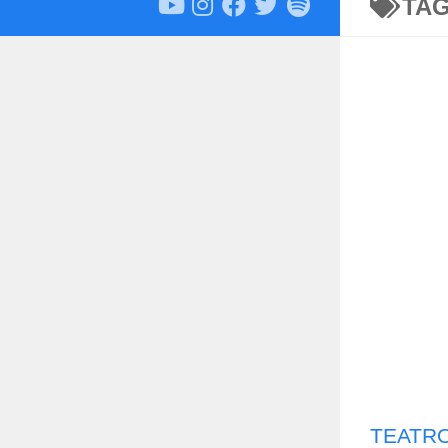
TA
TEATRO