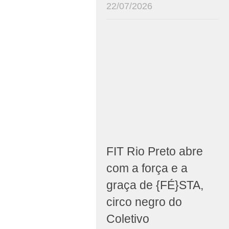
22/07/2026
FIT Rio Preto abre
com a força e a
graça de {FÉ}STA,
circo negro do
Coletivo