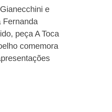
Gianecchini e
a Fernanda
ido, peça A Toca
oelho comemora
apresentações