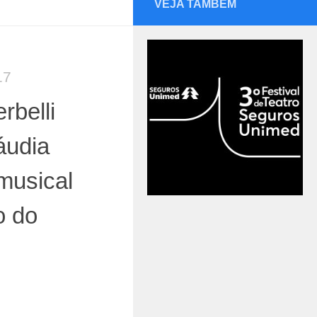
VEJA TAMBÉM
17
rbelli
áudia
musical
o do