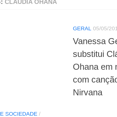
G:
CLAUDIA OHANA
GERAL
05/05/20
Vanessa Ge
substitui Cl
Ohana em 
com cançã
Nirvana
E SOCIEDADE
/