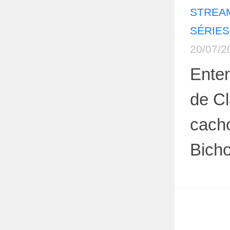
STREAM
SÉRIES
20/07/2
Ente
de C
cacho
Bich