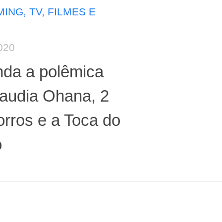
ING, TV, FILMES E
020
nda a polêmica
laudia Ohana, 2
rros e a Toca do
o