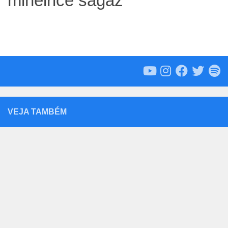
mineirice sagaz
VEJA TAMBÉM