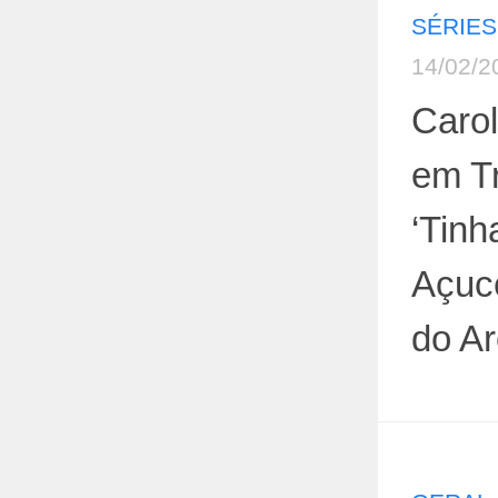
SÉRIES
14/02/2
Caro
em Tr
‘Tinh
Açuce
do Ar