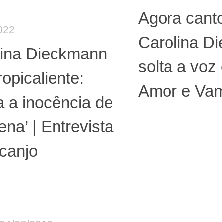
Agora canto
022
Carolina D
lina Dieckmann
solta a voz
opicaliente:
Amor e Vam
a a inocência de
na’ | Entrevista
canjo