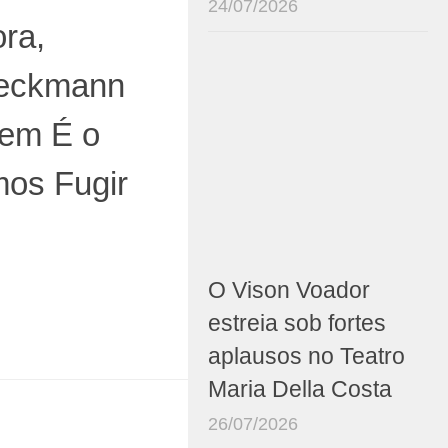
24/07/2026
ra,
ieckmann
 em É o
os Fugir
O Vison Voador
estreia sob fortes
aplausos no Teatro
Maria Della Costa
26/07/2026