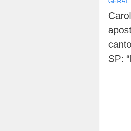
GERAL
Caro
apost
cant
SP: “