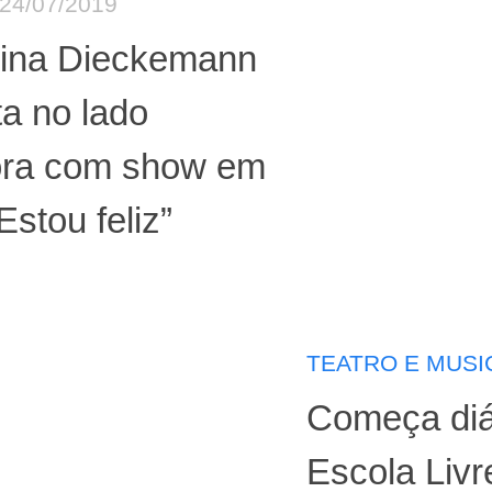
24/07/2019
lina Dieckemann
a no lado
ora com show em
Estou feliz”
TEATRO E MUSI
Começa diá
Escola Livr