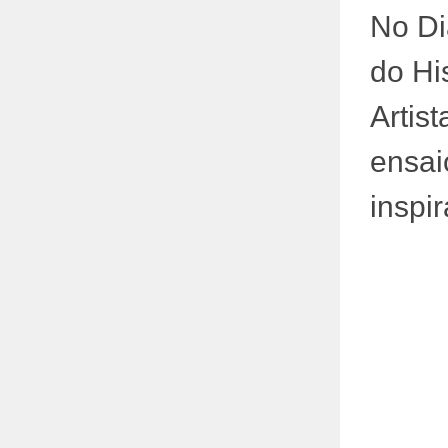
No Di
do Hi
Artist
ensai
inspi