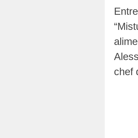
Entre
“Mist
alime
Aless
chef 