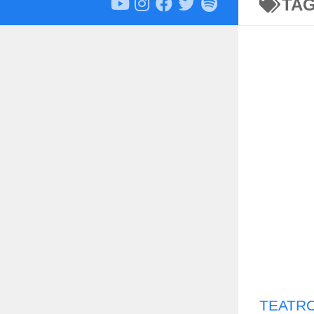
TA
TEATRO