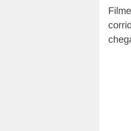
Film
corri
chega