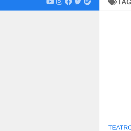
TA
TEATRO