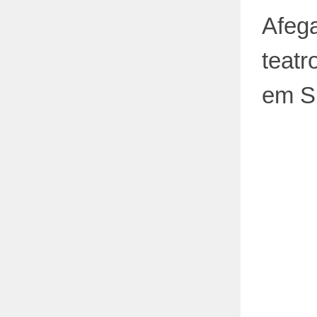
Afega
teatr
em 