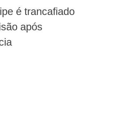
ipe é trancafiado
isão após
cia