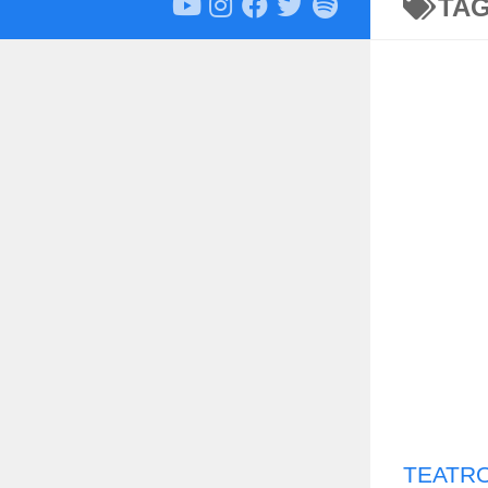
TA
TEATRO