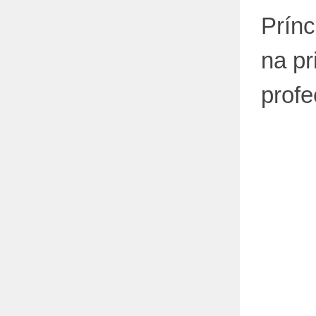
Prínc
na pr
profe