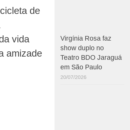
icicleta de
a
da vida
Virgínia Rosa faz
show duplo no
da amizade
Teatro BDO Jaraguá
em São Paulo
20/07/2026