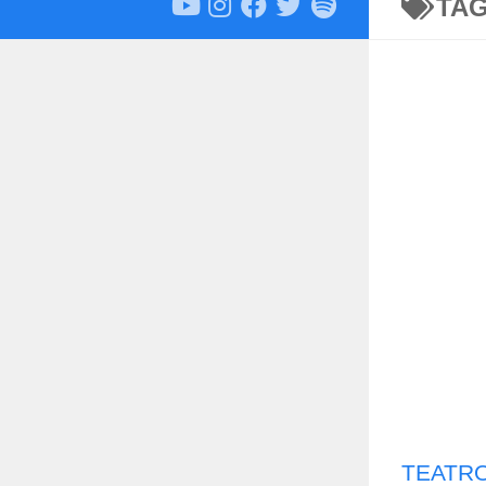
TA
TEATRO