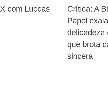
-X com Luccas
Crítica: A B
Papel exal
delicadeza 
que brota 
sincera