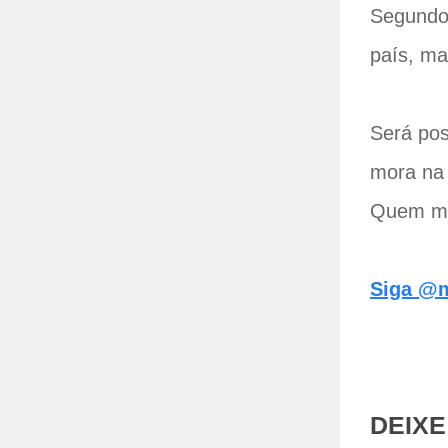
Segundo 
país, ma
Será pos
mora na 
Quem mo
Siga @m
DEIX