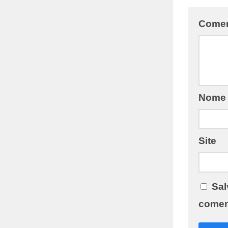
Comen
Nom
Site
Sal
comen