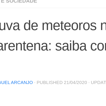
 E SOCIEDADE
uva de meteoros 
arentena: saiba c
GUEL ARCANJO
· PUBLISHED
21/04/2020
· UPDA