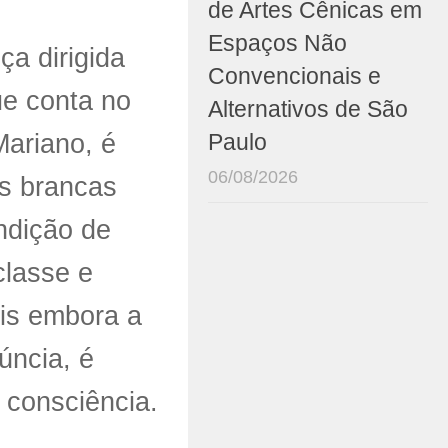
de Artes Cênicas em
Espaços Não
ça dirigida
Convencionais e
ue conta no
Alternativos de São
ariano, é
Paulo
06/08/2026
as brancas
ndição de
classe e
ois embora a
úncia, é
 consciência.