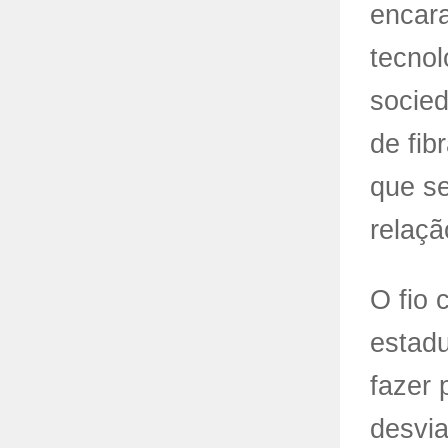
encara
tecnol
socie
de fib
que s
relaçã
O fio 
estadu
fazer 
desvia