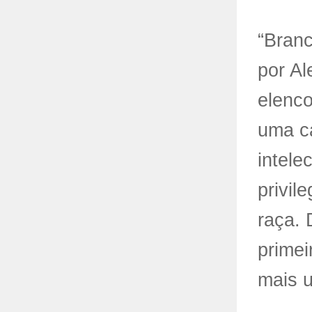
“Branc
por Al
elenc
uma ca
intele
privil
raça. 
primei
mais u