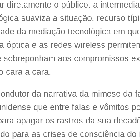
r diretamente o público, a intermedi
ógica suaviza a situação, recurso tí
dade da mediação tecnológica em qu
ra óptica e as redes wireless permit
e sobreponham aos compromissos exi
o cara a cara.
condutor da narrativa da mimese da fa
nidense que entre falas e vômitos p
para apagar os rastros da sua decad
do para as crises de consciência do i