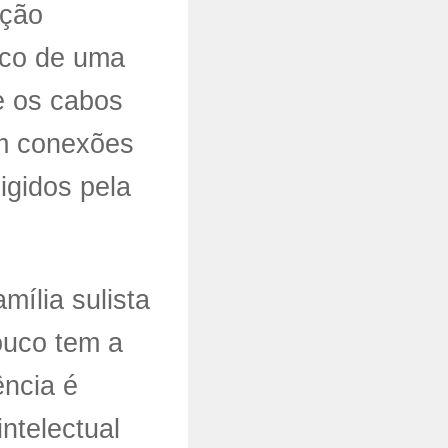
ação
pico de uma
e os cabos
em conexões
gidos pela
mília sulista
ouco tem a
ência é
ntelectual