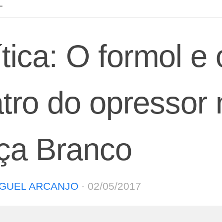
L
ítica: O formol e 
atro do opressor 
ça Branco
GUEL ARCANJO
·
02/05/2017