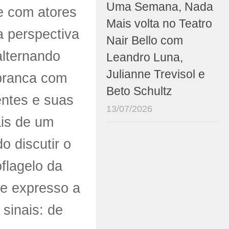
Uma Semana, Nada
e com atores
Mais volta no Teatro
a perspectiva
Nair Bello com
alternando
Leandro Luna,
Julianne Trevisol e
 branca com
Beto Schultz
entes e suas
13/07/2026
ais de um
o discutir o
flagelo da
te expresso a
 sinais: de