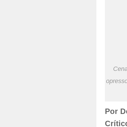
Cena 
opresso
Por D
Críti