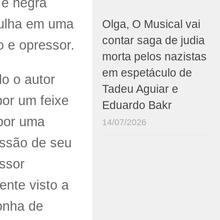
 e negra
gulha em uma
Olga, O Musical vai
contar saga de judia
do e opressor.
morta pelos nazistas
em espetáculo de
o o autor
Tadeu Aguiar e
por um feixe
Eduardo Bakr
 por uma
14/07/2026
issão de seu
essor
nte visto a
gonha de