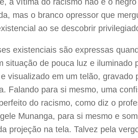
e, a vítima do racismo não é o negro
ida, mas o branco opressor que mer
existencial ao se descobrir privilegia
ses existenciais são expressas quand
m situação de pouca luz e iluminado 
 e visualizado em um telão, gravado
a. Falando para si mesmo, uma conf
perfeito do racismo, como diz o prof
gele Munanga, para si mesmo e some
 da projeção na tela. Talvez pela ver