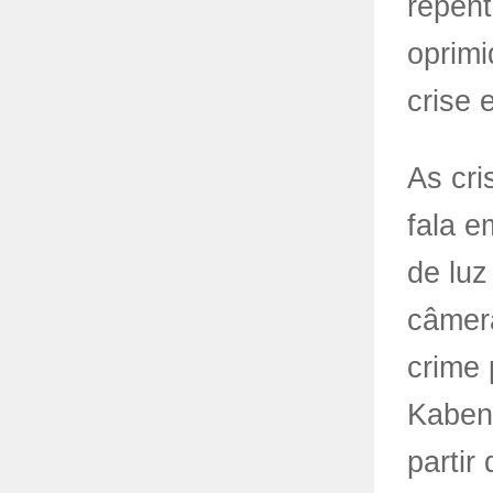
repent
oprim
crise 
As cri
fala e
de luz
câmer
crime 
Kaben
partir