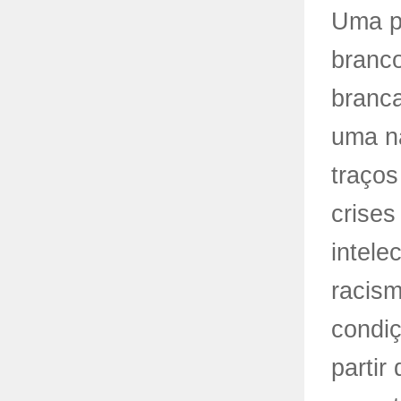
Uma p
branco
branca
uma na
traços
crises
intele
racism
condiç
partir