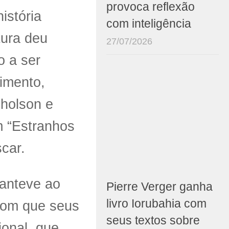
provoca reflexão
istória
com inteligência
tura deu
27/07/2026
o a ser
imento,
cholson e
m “Estranhos
car.
anteve ao
Pierre Verger ganha
livro Iorubahia com
com que seus
seus textos sobre
ional, que