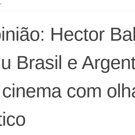
L
inião: Hector B
iu Brasil e Argen
 cinema com olh
tico