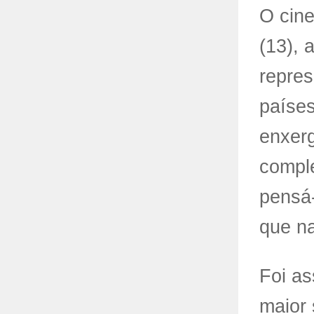
O cin
(13), 
repres
países
enxerg
compl
pensá-
que na
Foi as
maior 