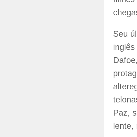
chega
Seu úl
inglês
Dafoe,
protag
altere
telona
Paz, s
lente,