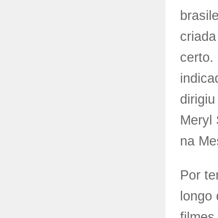
brasil
criada
certo.
indic
dirigi
Meryl 
na Me
Por t
longo
filmes