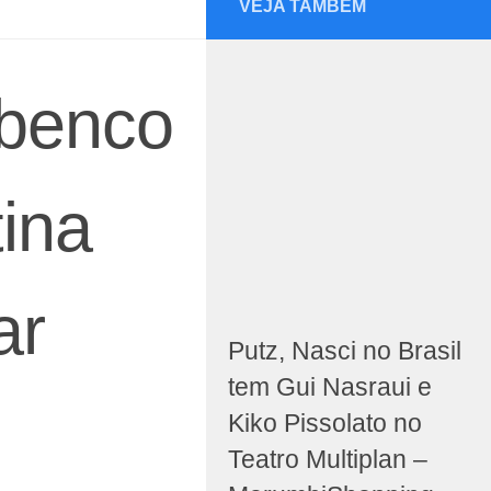
VEJA TAMBÉM
abenco
tina
ar
Putz, Nasci no Brasil
tem Gui Nasraui e
Kiko Pissolato no
Teatro Multiplan –