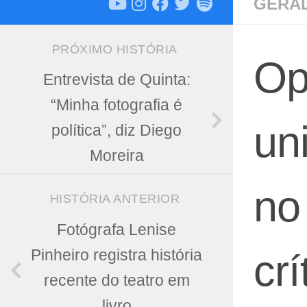
GERA
PRÓXIMO HISTÓRIA
Op
Entrevista de Quinta:
“Minha fotografia é
un
política”, diz Diego
Moreira
no
HISTÓRIA ANTERIOR
Fotógrafa Lenise
Pinheiro registra história
crí
recente do teatro em
livro