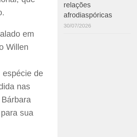
relações
o.
afrodiaspóricas
30/07/2026
falado em
o Willen
, espécie de
dida nas
e Bárbara
 para sua