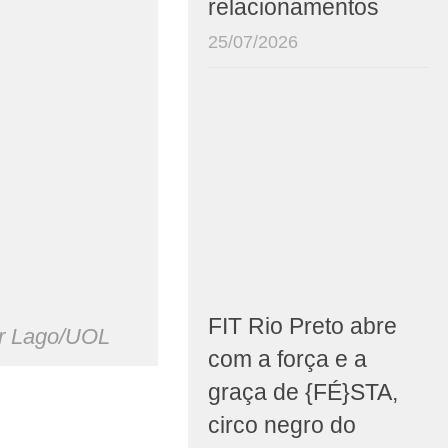
relacionamentos
25/07/2026
FIT Rio Preto abre
or Lago/UOL
com a força e a
graça de {FÉ}STA,
circo negro do