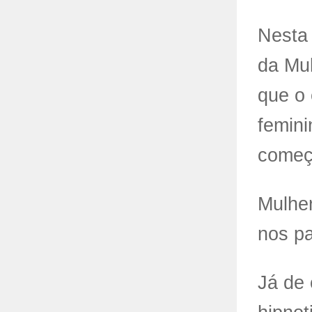
Nesta 
da Mul
que o
femin
começa
Mulher
nos pa
Já de 