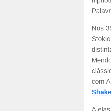
hipnot
Palavr
Nos 3
Stokl
distin
Mendon
cláss
com A
Shake
A elas