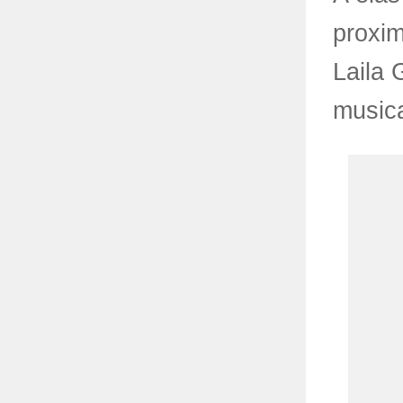
proxim
Laila 
musica