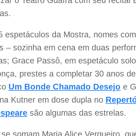
izar o Teatro Guaíra com seu recital 
as.
5 espetáculos da Mostra, nomes co
os – sozinha em cena em duas perfo
tas; Grace Passô, em espetáculo solo
ça, prestes a completar 30 anos de 
ico
Um Bonde Chamado Desejo
e G
na Kutner em dose dupla no
Repertó
speare
são algumas das estrelas.
 se somam Maria Alice Vergueiro, que