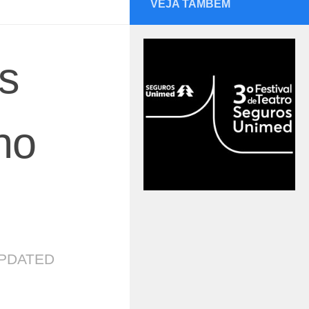
VEJA TAMBÉM
s
no
UPDATED