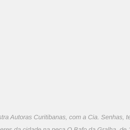
tra Autoras Curitibanas, com a Cia. Senhas, t
eres da cidade na peça O Bafo da Gralha, de 1º