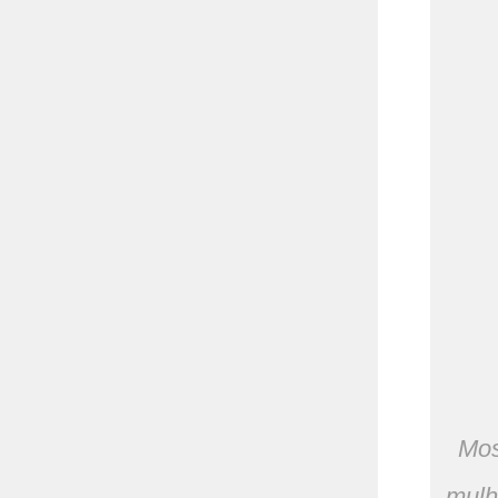
Mos
mulh