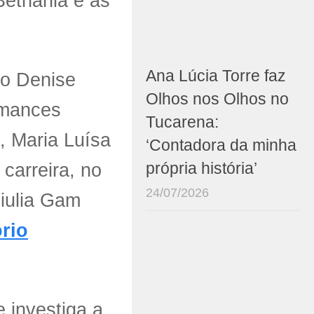
Bethânia e as
Ana Lúcia Torre faz
mo Denise
Olhos nos Olhos no
rmances
Tucarena:
, Maria Luísa
‘Contadora da minha
carreira, no
própria história’
24/07/2026
iulia Gam
rio
 investiga a