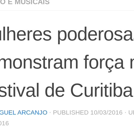
O E MUSICAIS
lheres poderosa
monstram força 
stival de Curitiba
GUEL ARCANJO
· PUBLISHED
10/03/2016
· 
016