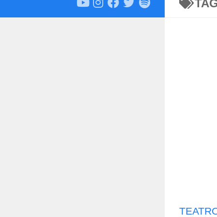
TA
TEATRO