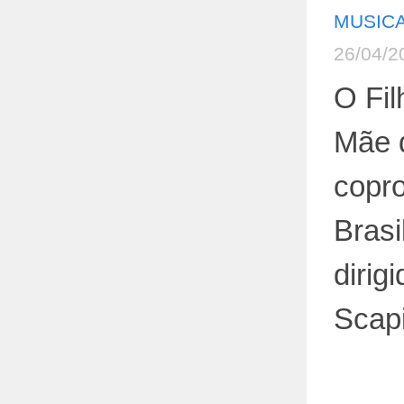
MUSICA
26/04/2
O Fil
Mãe 
copro
Brasi
dirig
Scap