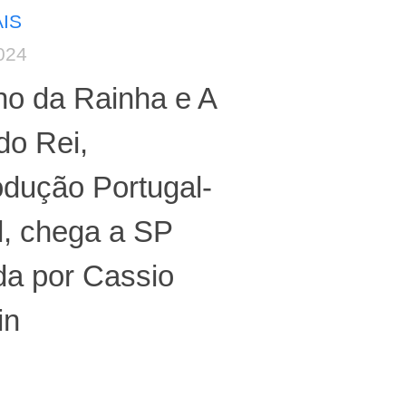
IS
024
ho da Rainha e A
do Rei,
dução Portugal-
l, chega a SP
ida por Cassio
in