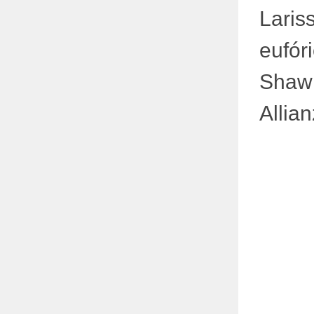
Laris
eufór
Shaw
Allia