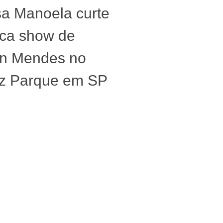
sa Manoela curte
ica show de
n Mendes no
nz Parque em SP