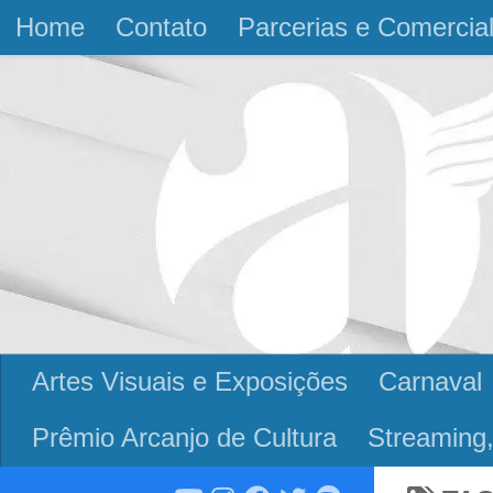
Home
Contato
Parcerias e Comercia
Skip to content
Artes Visuais e Exposições
Carnaval
Prêmio Arcanjo de Cultura
Streaming,