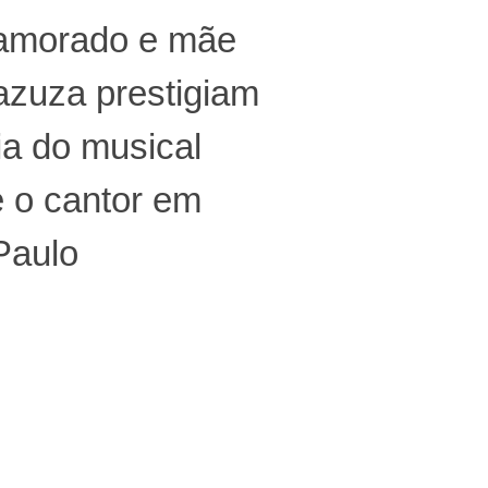
amorado e mãe
azuza prestigiam
ia do musical
 o cantor em
Paulo