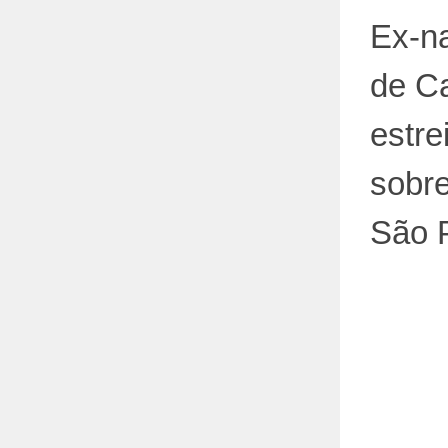
Ex-n
de C
estre
sobre
São 