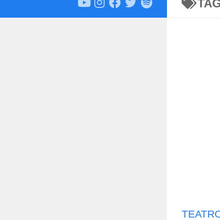
TA
TEATRO