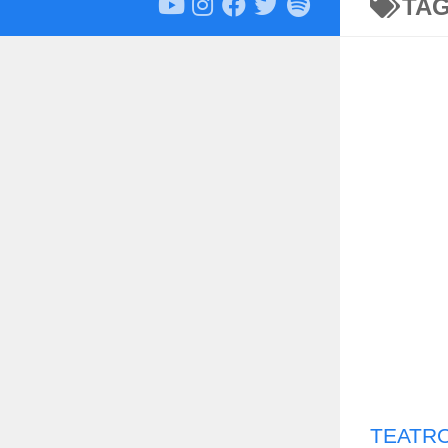
TA
TEATRO