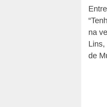
Entre
“Ten
na ve
Lins,
de M