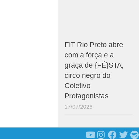
FIT Rio Preto abre
com a força e a
graça de {FÉ}STA,
circo negro do
Coletivo
Protagonistas
17/07/2026