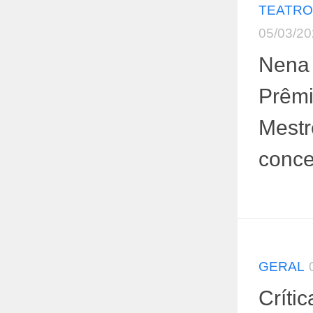
TEATRO
05/03/2
Nena 
Prêmi
Mestr
conce
GERAL
Críti