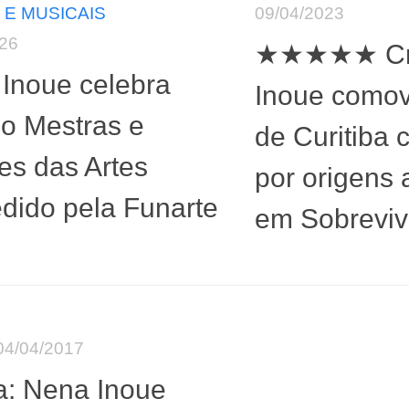
 E MUSICAIS
09/04/2023
026
★★★★★ Crít
Inoue celebra
Inoue comov
o Mestras e
de Curitiba
es das Artes
por origens 
dido pela Funarte
em Sobreviv
04/04/2017
ca: Nena Inoue