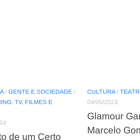
A
/
GENTE E SOCIEDADE
/
CULTURA
/
TEATR
NG, TV, FILMES E
04/05/2023
Glamour Gar
024
Marcelo Go
to de um Certo