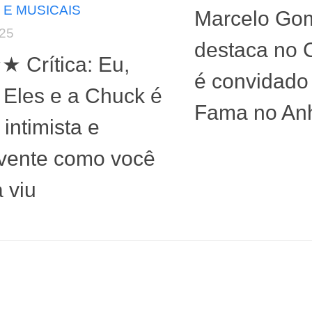
 E MUSICAIS
Marcelo Go
025
destaca no 
Crítica: Eu,
é convidado
 Eles e a Chuck é
Fama no An
 intimista e
vente como você
 viu