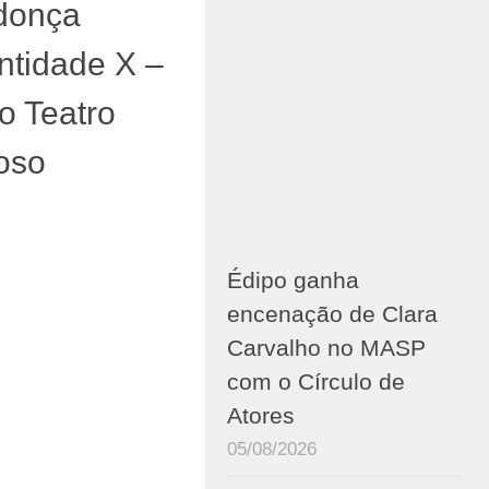
donça
ntidade X –
o Teatro
oso
Édipo ganha
encenação de Clara
Carvalho no MASP
com o Círculo de
Atores
05/08/2026