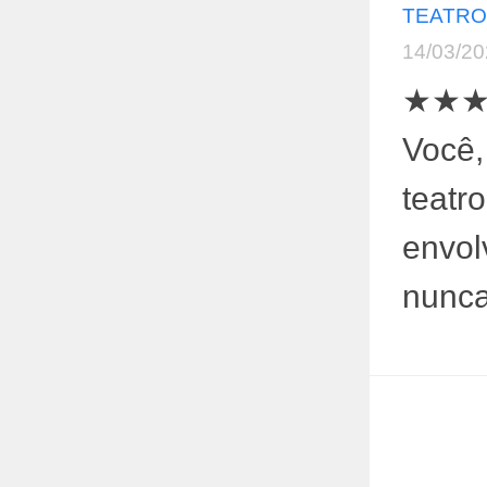
TEATRO
14/03/2
★★★★ 
Você,
teatro
envol
nunca