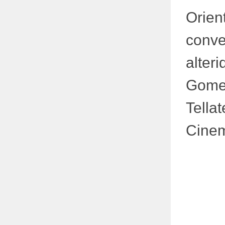
Orien
conve
alter
Gome
Tella
Cine