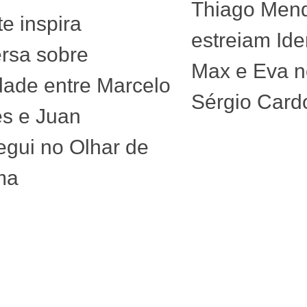
Thiago Men
te inspira
estreiam Ide
rsa sobre
Max e Eva n
idade entre Marcelo
Sérgio Card
s e Juan
tegui no Olhar de
ma