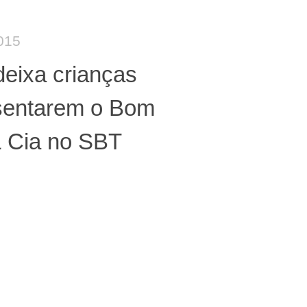
015
deixa crianças
sentarem o Bom
& Cia no SBT