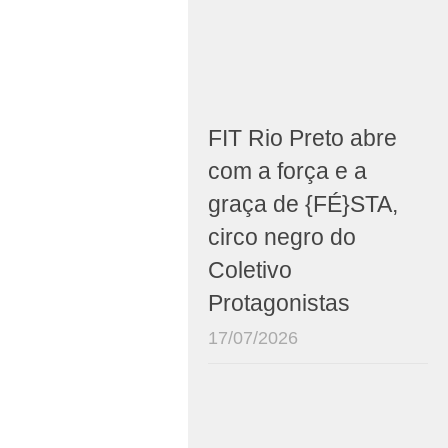
FIT Rio Preto abre
com a força e a
graça de {FÉ}STA,
circo negro do
Coletivo
Protagonistas
17/07/2026